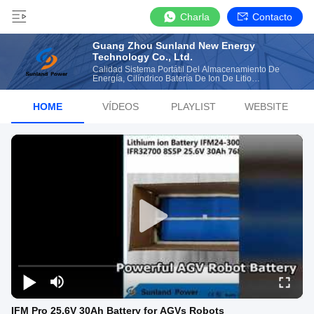
Charla
Contacto
Guang Zhou Sunland New Energy
Technology Co., Ltd.
Calidad Sistema Portátil Del Almacenamiento De
Energía, Cilíndrico Batería De Ion De Litio
Manufacturer From China
HOME
VÍDEOS
PLAYLIST
WEBSITE
IFM Pro 25.6V 30Ah Battery for AGVs Robots