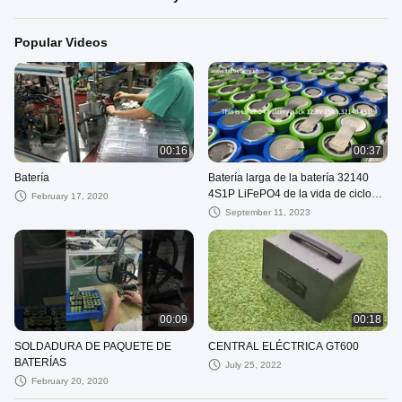
Popular Videos
00:16
00:37
Batería
Batería larga de la batería 32140
4S1P LiFePO4 de la vida de ciclo
February 17, 2020
12V 15AH para el producto a
September 11, 2023
prueba de explosiones
00:09
00:18
SOLDADURA DE PAQUETE DE
CENTRAL ELÉCTRICA GT600
BATERÍAS
July 25, 2022
February 20, 2020