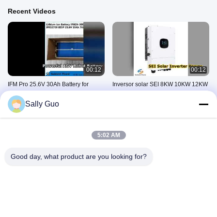
Recent Videos
00:12
00:12
IFM Pro 25.6V 30Ah Battery for
Inversor solar SEI 8KW 10KW 12KW
AGVs Robots
alimenta tu hogar
Sally Guo
March 06, 2026
January 28, 2026
5:02 AM
Good day, what product are you looking for?
00:12
00:09
Batería MS920SE FL27E IoT de 6,5
Pilas recargables AAA para luces
mAh de potencia
solares
January 28, 2026
January 28, 2026
18650