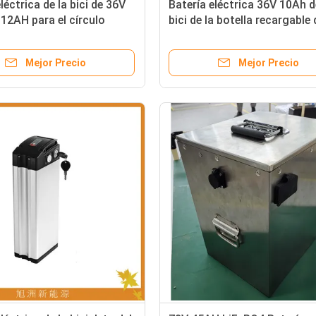
léctrica de la bici de 36V
Batería eléctrica 36V 10Ah d
12AH para el círculo
bici de la botella recargable 
 de la E-vespa
litio 18650 10S4P
Mejor Precio
Mejor Precio