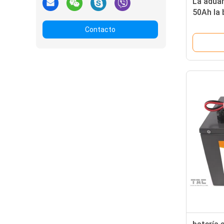
La adua
50Ah la b
fácil lle
Contacto