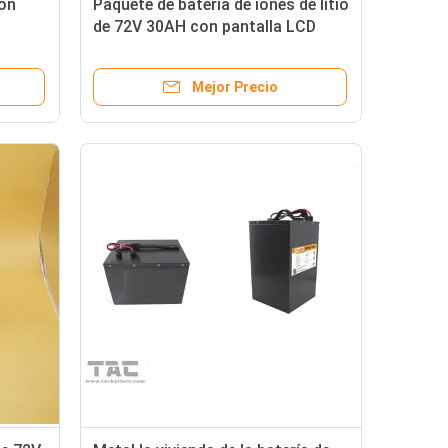
on
Paquete de batería de iones de litio
de 72V 30AH con pantalla LCD
leta
RS485 para triciclo de
motocicleta eléctrica
Mejor Precio