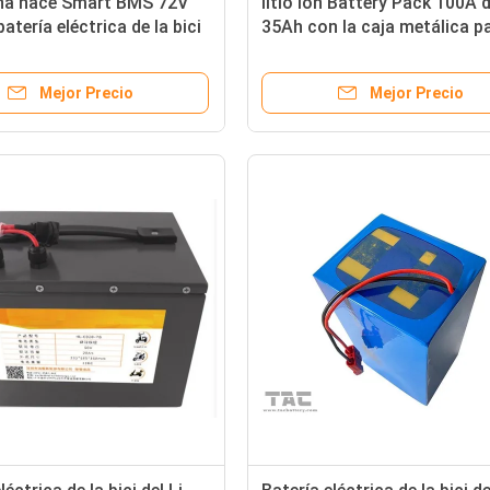
na hace Smart BMS 72V
litio Ion Battery Pack 100A 
atería eléctrica de la bici
35Ah con la caja metálica pa
var
motocicleta eléctrica
Mejor Precio
Mejor Precio