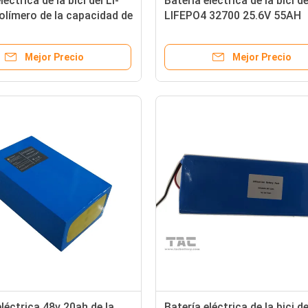
léctrica de la bici del Li-
Batería eléctrica de la bici d
polímero de la capacidad de
LIFEPO4 32700 25.6V 55AH
 48V
Mejor Precio
Mejor Precio
eléctrica 48v 20ah de la
Batería eléctrica de la bici d