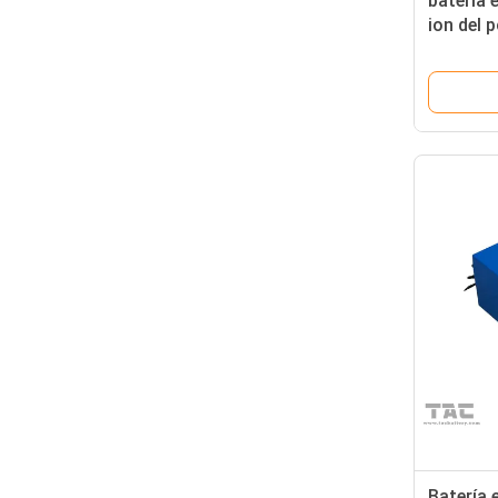
batería e
ion del 
24V 36V
Batería 