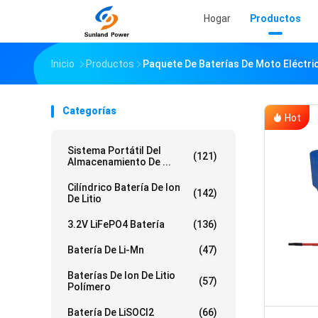
Hogar
Productos
Inicio
Productos
Paquete De Baterías De Moto Eléctri
Categorías
Hot
Sistema Portátil Del
(121)
Almacenamiento De ...
Cilíndrico Batería De Ion
(142)
De Litio
3.2V LiFePO4 Batería
(136)
Batería De Li-Mn
(47)
Baterías De Ion De Litio
(57)
Polímero
Batería De LiSOCl2
(66)