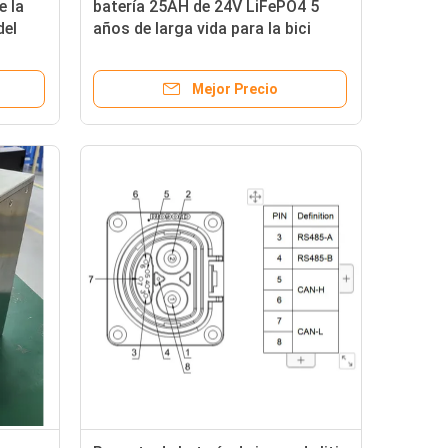
e la
batería 25AH de 24V LiFePO4 5
del
años de larga vida para la bici
eléctrica
Mejor Precio