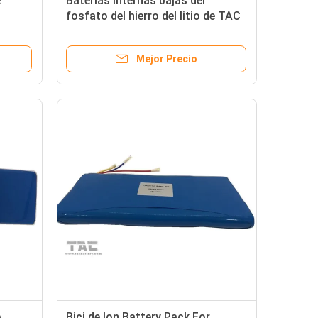
e
Baterías internas bajas del
fosfato del hierro del litio de TAC
Electric Bike Battery Pack de la
resistencia
Mejor Precio
e
Bici de Ion Battery Pack For