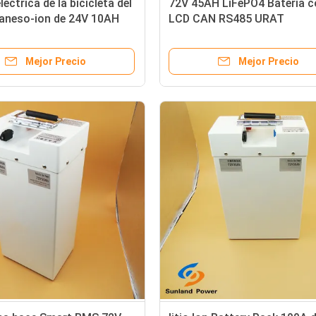
léctrica de la bicicleta del
72V 45AH LiFePO4 Batería c
aneso-ion de 24V 10AH
LCD CAN RS485 URAT
icicleta eléctrica
Comunicación para motocic
eléctrica
Mejor Precio
Mejor Precio