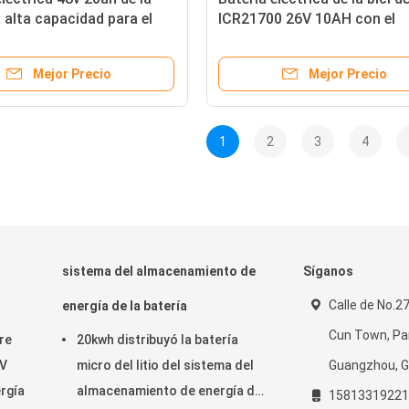
a alta capacidad para el
ICR21700 26V 10AH con el
 eléctrico
alambre
Mejor Precio
Mejor Precio
1
2
3
4
sistema del almacenamiento de
Síganos
Calle de No.
energía de la batería
Cun Town, Pa
ire
20kwh distribuyó la batería
7V
micro del litio del sistema del
Guangzhou, G
rgía
almacenamiento de energía de
15813319221