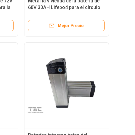
de 72V
Metal la vivienda de la batería de
ra la
60V 30AH Lifepo4 para el círculo
profundo del triciclo del motor
Mejor Precio