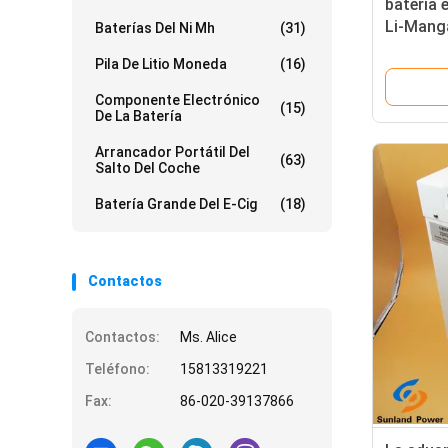
batería e
Li-Mang
Baterías Del Ni Mh
(31)
para la b
Pila De Litio Moneda
(16)
Componente Electrónico
(15)
De La Batería
Arrancador Portátil Del
(63)
Salto Del Coche
Batería Grande Del E-Cig
(18)
Contactos
Contactos:
Ms. Alice
Teléfono:
15813319221
Fax:
86-020-39137866