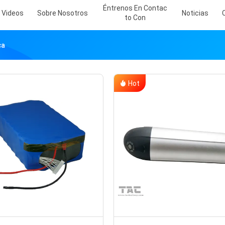
Éntrenos En Contac
Videos
Sobre Nosotros
Noticias
To Con
ca
Hot