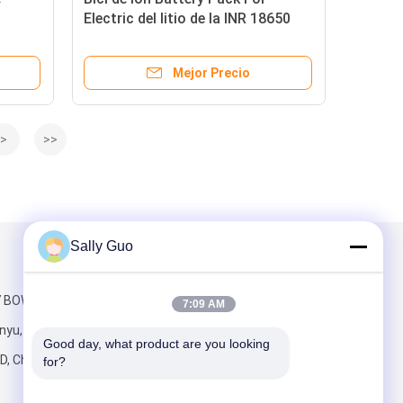
Electric del litio de la INR 18650
36V 10AH
Mejor Precio
>
>>
Sally Guo
Envíenos un correo
27 BOWANG, Nan
7:09 AM
nyu,
Good day, what product are you looking 
D, China
for?