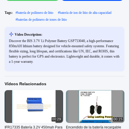
Tags:
#
batería de polímero de litio
#
batería de ion de litio de alta capacidad
#
baterías de polímero de iones de litio
Video Description:
Discover the BIS 3.7V Li Polymer Battery GSP753040, a high-performance
850mAH lithium battery designed for vehicle-mounted safety systems. Featuring
flexible sizing, long lifespan, and certifications like UN, IEC, and ROHS, this
battery is perfect for GPS and electronics. Lightweight and durable, it comes with
a 1-year warranty.
Vídeos Relacionados
00:29
00:15
IFR17335 Batería 3.2V 450mah Para
Encendido de la batería recargable