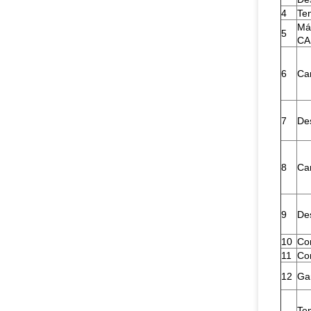
4
Te
Máx
5
CA
6
Ca
7
De
8
Ca
9
De
10
Co
11
Co
12
Ga
Te