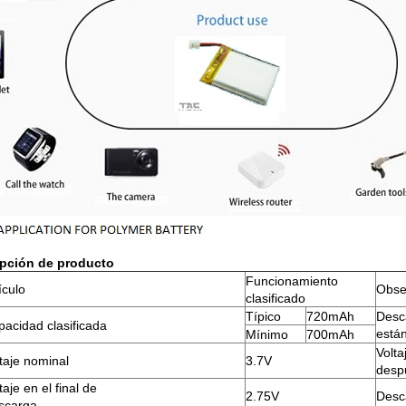
ipción de producto
Funcionamiento
ículo
Obse
clasificado
Típico
720mAh
Desc
acidad clasificada
está
Mínimo
700mAh
Volta
taje nominal
3.7V
desp
taje en el final de
2.75V
Desca
scarga