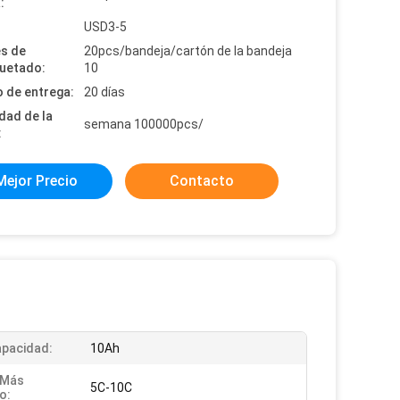
:
:
USD3-5
es de
20pcs/bandeja/cartón de la bandeja
uetado:
10
 de entrega:
20 días
dad de la
semana 100000pcs/
:
Mejor Precio
Contacto
apacidad:
10Ah
 Más
5C-10C
o: