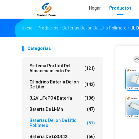
Hogar
Productos
Inicio
Productos
Baterías De Ion De Litio Polímero
UL D
Categorías
Sistema Portátil Del
(121)
Almacenamiento De ...
Cilíndrico Batería De Ion
(142)
De Litio
3.2V LiFePO4 Batería
(136)
Batería De Li-Mn
(47)
Baterías De Ion De Litio
(57)
Polímero
Batería De LiSOCl2
(66)