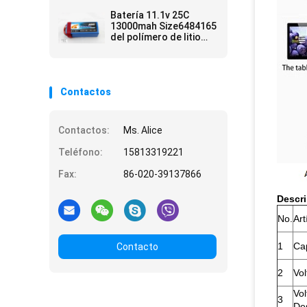
banco del poder
Batería 11.1v 25C
13000mah Size6484165
del polímero de litio
del helicóptero del UAV
RC
Contactos
Contactos:
Ms. Alice
Teléfono:
15813319221
Fax:
86-020-39137866
Descr
No.
Art
1
Cap
Contacto
2
Vol
Vol
3
De