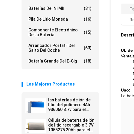
Baterías Del Ni Mh
(31)
T
Pila De Litio Moneda
(16)
Re
Componente Electrónico
(15)
De La Batería
Descri
Arrancador Portátil Del
(63)
Salto Del Coche
UL de 
Ventaj
Batería Grande Del E-Cig
(18)
Los Mejores Productos
Uso:
La bate
las baterías de ión de
litio del polímero 4Ah
936060 3.7v para el
poder grande de la
capacidad ejercen la
Célula de batería de ión
actividad bancaria
de litio recargable 3.7V
1055275 20Ah para el