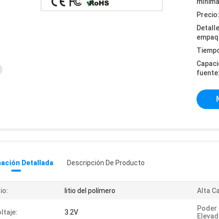
mínima
Precio
Detall
empaq
Tiempo
Capaci
fuente
ación Detallada
Descripción De Producto
tio:
litio del polímero
Alta C
Poder
ltaje:
3.2V
Elevad