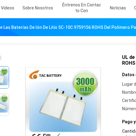
Éntrenos En Contac
Videos
Sobre Nosotros
Noticias
To Con
e Las Baterías De Ión De Litio 5C-10C 9759156 ROHS Del Polímero Pa
UL de 
ROHS 
Datos 
Lugar d
Nombre
Certifi
Número
Pago y
Cantid