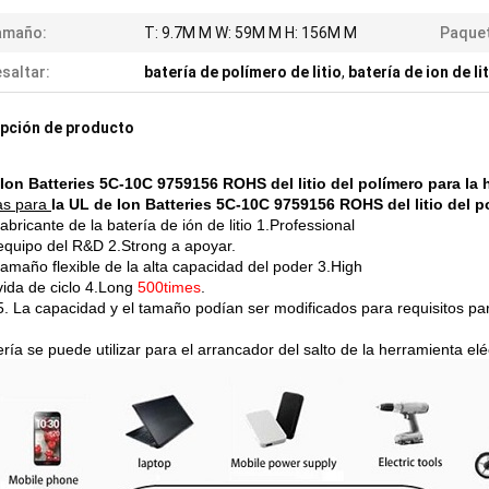
amaño:
T: 9.7M M W: 59M M H: 156M M
Paquet
saltar:
batería de polímero de litio
,
batería de ion de li
pción de producto
Ion Batteries 5C-10C 9759156 ROHS del litio del polímero para la 
as para
la UL de Ion Batteries 5C-10C 9759156 ROHS del litio del po
fabricante de la batería de ión de litio 1.Professional
equipo del R&D 2.Strong a apoyar.
tamaño flexible de la alta capacidad del poder 3.High
vida de ciclo 4.Long
500times
.
5. La capacidad y el tamaño podían ser modificados para requisitos par
ría se puede utilizar para el arrancador del salto de la herramienta el