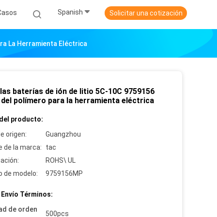
Spanish
Casos
Solicitar una cotización
ra La Herramienta Eléctrica
las baterías de ión de litio 5C-10C 9759156
del polímero para la herramienta eléctrica
del producto:
e origen:
Guangzhou
 de la marca:
tac
cación:
ROHS\ UL
 de modelo:
9759156MP
 Envío Términos:
ad de orden
500pcs