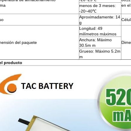
ma
en el
menos de 3 meses:
-20~40℃
Aproximadamente: 14
so
Célu
g
Longitud: 49
milímetros máximos
Anchura: Máximo
mensión del paquete
Dimen
30.5m m
Grueso: Máximo 5.2m
m
el producto