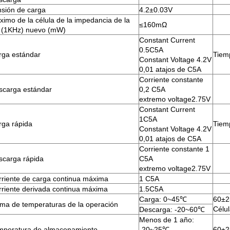
nsión de carga
4.2±0.03V
imo de la célula de la impedancia de la
≤160mΩ
 (1KHz) nuevo (mW)
Constant Current
0.5C5A
rga estándar
Tiem
Constant Voltage 4.2V
0,01 atajos de C5A
Corriente constante
scarga estándar
0,2 C5A
extremo voltage2.75V
Constant Current
1C5A
rga rápida
Tiem
Constant Voltage 4.2V
0,01 atajos de C5A
Corriente constante 1
scarga rápida
C5A
extremo voltage2.75V
rriente de carga continua máxima
1 C5A
rriente derivada continua máxima
1.5C5A
Carga: 0~45℃
60±2
ma de temperaturas de la operación
Célu
Descarga: -20~60℃
Menos de 1 año:
mperatura de almacenamiento
-20~25℃
60±2