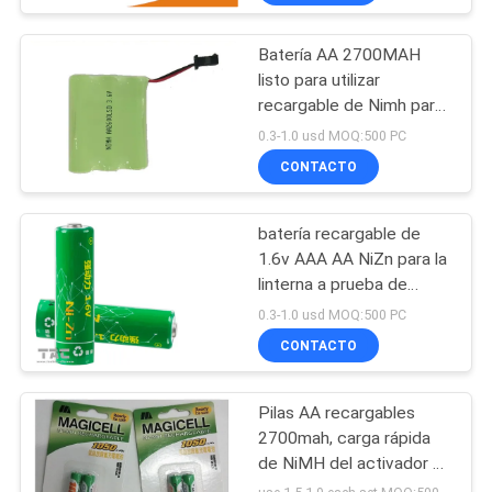
Batería AA 2700MAH
listo para utilizar
recargable de Nimh para
la luz del LED
0.3-1.0 usd MOQ:500 PC
CONTACTO
batería recargable de
1.6v AAA AA NiZn para la
linterna a prueba de
explosiones
0.3-1.0 usd MOQ:500 PC
CONTACTO
Pilas AA recargables
2700mah, carga rápida
de NiMH del activador en
el plazo de 15 minutos