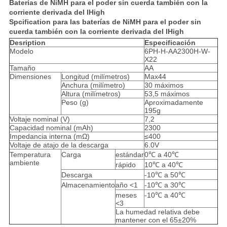
Baterías de NiMH para el poder sin cuerda también con la
corriente derivada del lHigh
Spcification para
las baterías de NiMH para el poder sin
cuerda también con la corriente derivada del lHigh
Desription
Especificación
Modelo
6PH-H-AA2300H-W-
X22
Tamaño
AA
Dimensiones
Longitud (milímetros)
Max44
Anchura (milímetro)
30 máximos
Altura (milímetros)
53,5 máximos
Peso (g)
Aproximadamente
195g
Voltaje nominal (V)
7,2
Capacidad nominal (mAh)
2300
Impedancia interna (mΩ)
≤400
Voltaje de atajo de la descarga
6.0V
Temperatura
Carga
estándar
0℃ a 40℃
ambiente
rápido
10℃ a 40℃
Descarga
-10℃ a 50℃
Almacenamiento
año <1
-10℃ a 30℃
meses
-10℃ a 40℃
<3
La humedad relativa debe
mantener con el 65±20%