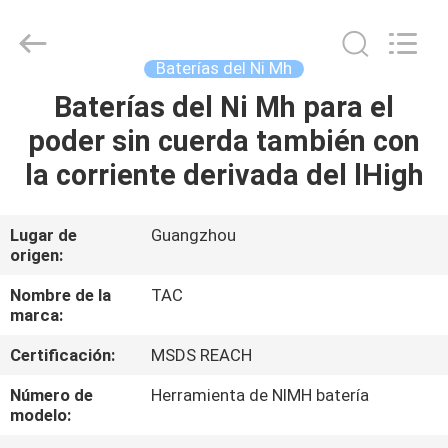
Guang
Zhou
Sunland
New
Energy
Baterías del Ni Mh
Technology
Co.,
Ltd..
Baterías del Ni Mh para el
HOGAR
All
Rights
poder sin cuerda también con
Reserved.
PRODUCTOS
la corriente derivada del lHigh
VIDEOS
Lugar de
Guangzhou
origen:
SOBRE
Nombre de la
TAC
marca:
NOSOTROS
Certificación:
MSDS REACH
VIAJE
Número de
Herramienta de NIMH batería
modelo:
DE