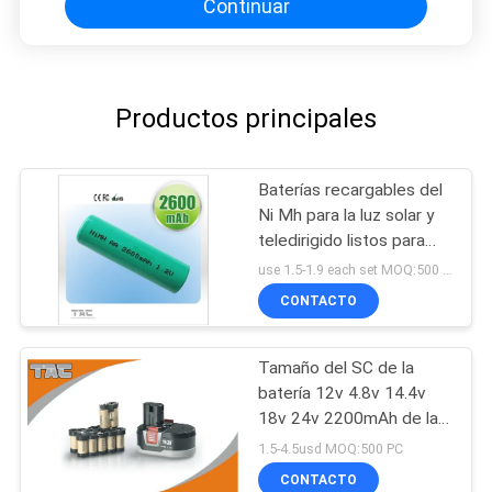
Continuar
Productos principales
Baterías recargables del
Ni Mh para la luz solar y
teledirigido listos para
utilizar
use 1.5-1.9 each set MOQ:500 PC
CONTACTO
Tamaño del SC de la
batería 12v 4.8v 14.4v
18v 24v 2200mAh de las
herramientas eléctricas
1.5-4.5usd MOQ:500 PC
Ni-Mh
CONTACTO