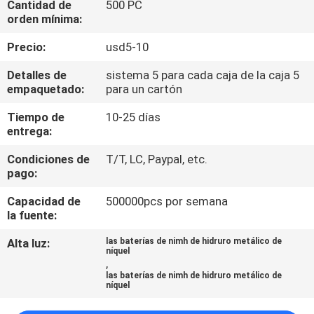
Cantidad de
500 PC
LA
orden mínima:
FÁBRICA
Precio:
usd5-10
CONTROL
Detalles de
sistema 5 para cada caja de la caja 5
empaquetado:
para un cartón
DE
Tiempo de
10-25 días
CALIDAD
entrega:
Condiciones de
T/T, LC, Paypal, etc.
ÉNTRENOS
pago:
EN
Capacidad de
500000pcs por semana
CONTACTO
la fuente:
CON
Alta luz:
las baterías de nimh de hidruro metálico de
níquel
,
las baterías de nimh de hidruro metálico de
NOTICIAS
níquel