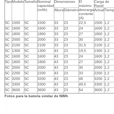
Tipo
Modelo
Tamaño
Nominal
Dimensiones
El
Carga de
capacidad
máximo
Raoid
(mAh)
descarga
Altura
Diámetro
Actual
Tiem
corriente
(A)
SC
1500
SC
1500
33
23
22,5
1500
1,2
SC
1600
SC
1600
33
23
24
1600
1,2
SC
1800
SC
1800
33
23
27
1800
1,2
SC
2000
SC
2000
33
23
30
2000
1,2
SC
2100
SC
2100
33
23
31,5
2100
1,2
SC
1300
SC
1300
43
23
19,5
1300
1,2
SC
1600
SC
1600
43
23
24
1600
1,2
SC
1800
SC
1800
43
23
27
1800
1,2
SC
2000
SC
2000
43
23
30
2000
1,2
SC
2200
SC
2200
43
23
33
2200
1,2
SC
3200
SC
3200
43
23
48
3200
1,2
SC
3300
SC
3300
43
23
49,5
3300
1,2
SC
3600
SC
3600
43
23
54
3600
1,2
Fotos para la batería similar de NIMh