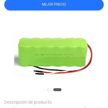
MEJOR PRECIO
CASOS
PIDA
UNA
CITA
MAPA
DEL
SITIO
PRIVACY
POLICY
Descripción de producto