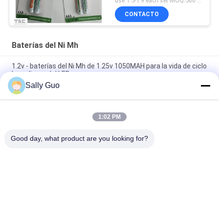
use 1.5-1.9 each set MOQ:500 PC
CONTACTO
Baterías del Ni Mh
1.2v - baterías del Ni Mh de 1.25v 1050MAH para la vida de ciclo
larga ligera del LED
Sally Guo
baterías recargables del níquel e hidruro metálico del botón de
la pila 250H de 6V Nimh
1:02 PM
baterías recargables del níquel e hidruro metálico de alta
temperatura de 12V AA 1700mAh
Good day, what product are you looking for?
Categorías Populares
Todos
Sistema Portátil Del 
Cilíndrico Batería De 
Almacenamiento De 
Ion De Litio
Energía