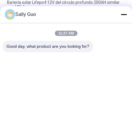
Batería solar Lifepo4 12V del círculo profundo 200AH similar
con VRLA
Sally Guo
batería de 7.2Ah 12V LifePO4 para el reemplazo de plomo
ligero de respaldo y solar
11:27 AM
Batería de iones de litio de alta temperatura 12V 20AH 40135
4S1P para zonas peligrosas
Good day, what product are you looking for?
Categorías Populares
Todos
Sistema Portátil Del 
Cilíndrico Batería De 
Almacenamiento De 
Ion De Litio
Energía
3.2V LiFePO4 Batería
Batería De Li-Mn
Baterías De Ion De 
Batería De LiSOCl2
Litio Polímero
Paquete De Baterías 
Sistema De Energía 