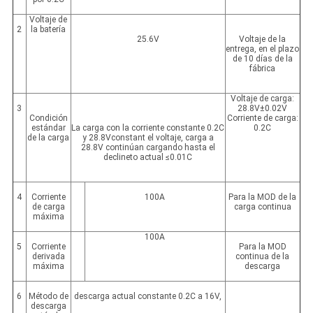
Voltaje de
2
la batería
25.6V
Voltaje de la
entrega, en el plazo
de 10 días de la
fábrica
Voltaje de carga:
3
28.8V±0.02V
Condición
Corriente de carga:
estándar
La carga con la corriente constante 0.2C
0.2C
de la carga
y 28.8Vconstant el voltaje, carga a
28.8V continúan cargando hasta el
declineto actual ≤0.01C
4
Corriente
100A
Para la MOD de la
de carga
carga continua
máxima
100A
5
Corriente
Para la MOD
derivada
continua de la
máxima
descarga
6
Método de
descarga actual constante 0.2C a 16V,
descarga