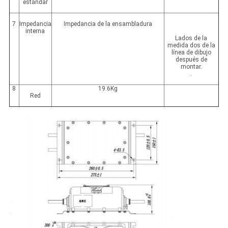
estándar
7
Impedancia
Impedancia de la ensambladura
interna
Lados de la
medida dos de la
línea de dibujo
después de
montar.
.
8
19.6Kg
Red