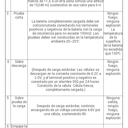
menos de 11,6 a un kPa (ésta simula una altitud
de 15240 m) sostenidos en ese valor para 6 H.
3.
Prueba
Ningún
corta
fuego,
La batería completamente cargada debe ser
ninguna
cortocircuitada conectando los terminales
explosión
positivos y negativos de la batería con la carga
La
de resistencia para no exceder 100mΩ. Las
temperatura
pruebas deben ser conducidas en la temperatura
de la
ambiente 20~25℃.
superficie
de la batería
no excedida
que 150℃
4
Sobre
Ningún
descarga
fuego,
(Después de carga estándar. Las células se
ninguna
descargan en la corriente constante de 0.2C a
explosión
2.0V, y el terminal positivo y negativo es
conectado por un alambre 30Ω por 24 horas.
Condición de la célula: Célula fresca,
completamente cargada.)
5
Sobre
Ninguna
prueba de
salida,
la carga
Después de carga estándar, continúe
ningún
encargando de un voltaje constante 4.8V por
fuego,
una célula, sosteniendo 8h.
ninguna
explosión
6
Empape la