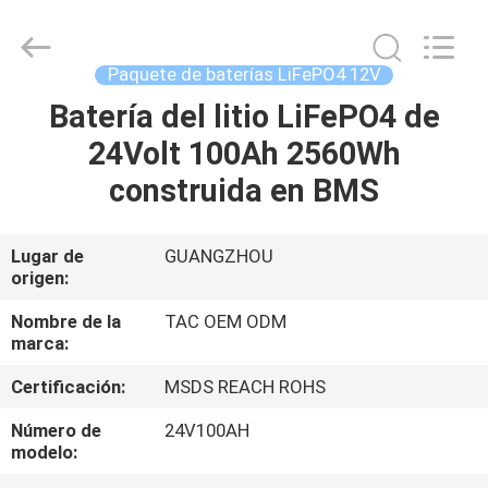
Guang
Zhou
Sunland
New
Energy
Paquete de baterías LiFePO4 12V
Technology
Co.,
Ltd..
Batería del litio LiFePO4 de
HOGAR
All
Rights
24Volt 100Ah 2560Wh
Reserved.
PRODUCTOS
construida en BMS
VIDEOS
Lugar de
GUANGZHOU
origen:
SOBRE
Nombre de la
TAC OEM ODM
marca:
NOSOTROS
Certificación:
MSDS REACH ROHS
VIAJE
Número de
24V100AH
modelo:
DE