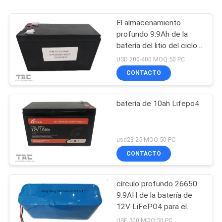
El almacenamiento
profundo 9.9Ah de la
batería del litio del ciclo
12V substituye la batería
USD 200-400 MOQ:50 PC
del GEL
CONTACTO
batería de 10ah Lifepo4
usd23-25 MOQ:50 PC
CONTACTO
círculo profundo 26650
9.9AH de la batería de
12V LiFePO4 para el
poder de respaldo ESS
USE 500 MOQ:50 PC