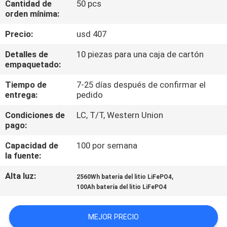
Cantidad de
50 pcs
LA
orden mínima:
FÁBRICA
Precio:
usd 407
CONTROL
Detalles de
10 piezas para una caja de cartón
empaquetado:
DE
Tiempo de
7-25 días después de confirmar el
CALIDAD
entrega:
pedido
Condiciones de
LC, T/T, Western Union
ÉNTRENOS
pago:
EN
Capacidad de
100 por semana
CONTACTO
la fuente:
CON
Alta luz:
,
2560Wh batería del litio LiFePO4
100Ah batería del litio LiFePO4
NOTICIAS
MEJOR PRECIO