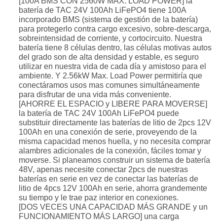
[100A BMS CON 2560W MAX. LOAD POWER] la
batería de TAC 24V 100Ah LiFePO4 tiene 100A
incorporado BMS (sistema de gestión de la batería)
para protegerlo contra cargo excesivo, sobre-descarga,
sobreintensidad de corriente, y cortocircuito. Nuestra
batería tiene 8 células dentro, las células motivas autos
del grado son de alta densidad y estable, es seguro
utilizar en nuestra vida de cada día y amistoso para el
ambiente. Y 2.56kW Max. Load Power permitiría que
conectáramos usos mas comunes simultáneamente
para disfrutar de una vida más conveniente.
[AHORRE EL ESPACIO y LIBERE PARA MOVERSE]
la batería de TAC 24V 100Ah LiFePO4 puede
substituir directamente las baterías de litio de 2pcs 12V
100Ah en una conexión de serie, proveyendo de la
misma capacidad menos huella, y no necesita comprar
alambres adicionales de la conexión, fáciles tomar y
moverse. Si planeamos construir un sistema de batería
48V, apenas necesite conectar 2pcs de nuestras
baterías en serie en vez de conectar las baterías de
litio de 4pcs 12V 100Ah en serie, ahorra grandemente
su tiempo y le trae paz interior en conexiones.
[DOS VECES UNA CAPACIDAD MÁS GRANDE y un
FUNCIONAMIENTO MÁS LARGO] una carga