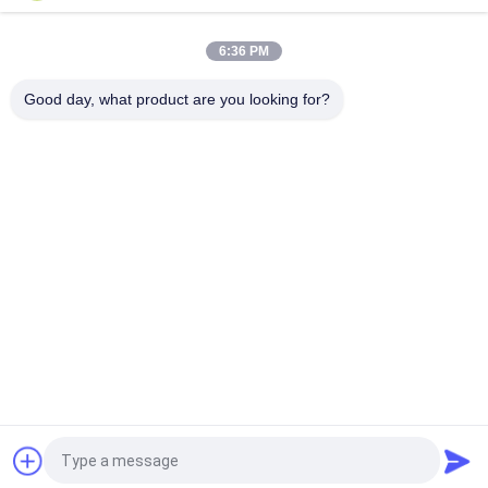
LiFePO4 51.2V 100Ah 5kWh
6:36 PM
Almacenamiento de energía industrial y comercial 373KWH
Sistema ESS CC con refrigeración líquida
Good day, what product are you looking for?
Categorías Populares
Todos
Sistema Portátil Del 
Cilíndrico Batería De 
Almacenamiento De 
Ion De Litio
Energía
3.2V LiFePO4 Batería
Batería De Li-Mn
Baterías De Ion De 
Batería De LiSOCl2
Litio Polímero
Paquete De Baterías 
Sistema De Energía 
LiFePO4 12V
Solar Del 
Almacenamiento
Solicitar una cotización