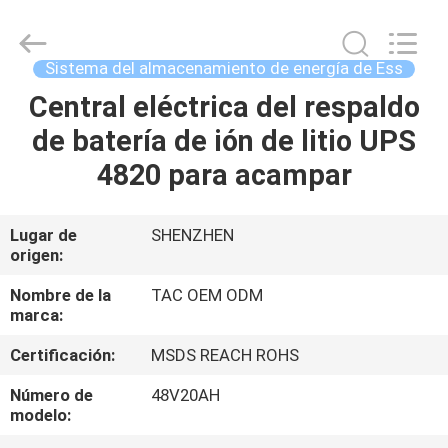
Guang
Zhou
Sunland
New
Energy
Sistema del almacenamiento de energía de Ess
Technology
Co.,
Ltd..
Central eléctrica del respaldo
HOGAR
All
Rights
de batería de ión de litio UPS
Reserved.
PRODUCTOS
4820 para acampar
VIDEOS
Lugar de
SHENZHEN
origen:
SOBRE
Nombre de la
TAC OEM ODM
marca:
NOSOTROS
Certificación:
MSDS REACH ROHS
VIAJE
Número de
48V20AH
modelo:
DE