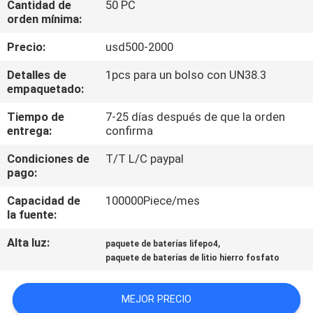
Cantidad de
50 PC
LA
orden mínima:
FÁBRICA
Precio:
usd500-2000
CONTROL
Detalles de
1pcs para un bolso con UN38.3
empaquetado:
DE
Tiempo de
7-25 días después de que la orden
CALIDAD
entrega:
confirma
Condiciones de
T/T L/C paypal
ÉNTRENOS
pago:
EN
Capacidad de
100000Piece/mes
CONTACTO
la fuente:
CON
Alta luz:
,
paquete de baterías lifepo4
paquete de baterías de litio hierro fosfato
NOTICIAS
MEJOR PRECIO