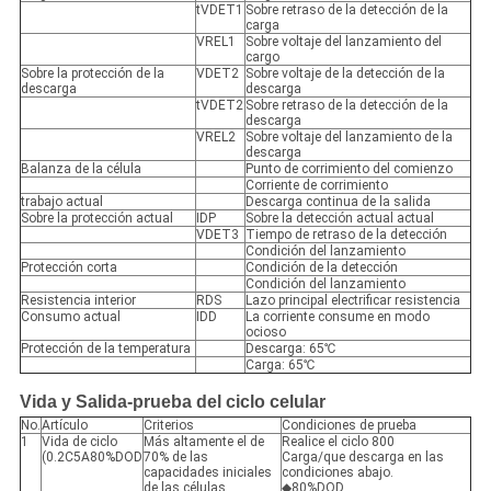
tVDET1
Sobre retraso de la detección de la
carga
VREL1
Sobre voltaje del lanzamiento del
cargo
Sobre la protección de la
VDET2
Sobre voltaje de la detección de la
descarga
descarga
tVDET2
Sobre retraso de la detección de la
descarga
VREL2
Sobre voltaje del lanzamiento de la
descarga
Balanza de la célula
Punto de corrimiento del comienzo
Corriente de corrimiento
trabajo actual
Descarga continua de la salida
Sobre la protección actual
IDP
Sobre la detección actual actual
VDET3
Tiempo de retraso de la detección
Condición del lanzamiento
Protección corta
Condición de la detección
Condición del lanzamiento
Resistencia interior
RDS
Lazo principal electrificar resistencia
Consumo actual
IDD
La corriente consume en modo
ocioso
Protección de la temperatura
Descarga: 65℃
Carga: 65℃
Vida y Salida-prueba del ciclo celular
No.
Artículo
Criterios
Condiciones de prueba
1
Vida de ciclo
Más altamente el de
Realice el ciclo 800
(0.2C5A80%DOD
70% de las
Carga/que descarga en las
capacidades iniciales
condiciones abajo.
de las células
◆80%DOD