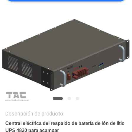
CASOS
PIDA
UNA
CITA
MAPA
DEL
SITIO
PRIVACY
POLICY
Descripción de producto
Central eléctrica del respaldo de batería de ión de litio
UPS 4820 para acampar