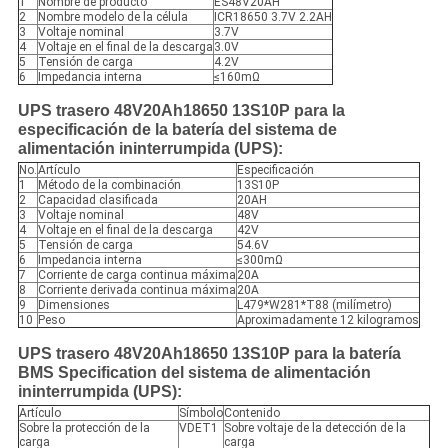
1
Nombre de producto
ES48V20AH
2
Nombre modelo de la célula
ICR18650 3.7V 2.2AH
3
Voltaje nominal
3.7V
4
Voltaje en el final de la descarga
3.0V
5
Tensión de carga
4.2V
6
Impedancia interna
≤160mΩ
UPS trasero 48V20Ah18650 13S10P para la
especificación de la batería del sistema de
alimentación ininterrumpida (UPS):
No.
Artículo
Especificación
1
Método de la combinación
13S10P
2
Capacidad clasificada
20AH
3
Voltaje nominal
48V
4
Voltaje en el final de la descarga
42V
5
Tensión de carga
54.6V
6
Impedancia interna
≤300mΩ
7
Corriente de carga continua máxima
20A
8
Corriente derivada continua máxima
20A
9
Dimensiones
L479*W281*T88 (milímetro)
10
Peso
Aproximadamente 12 kilogramos
UPS trasero 48V20Ah18650 13S10P para la batería
BMS Specification del sistema de alimentación
ininterrumpida (UPS):
Artículo
Símbolo
Contenido
Sobre la protección de la
VDET1
Sobre voltaje de la detección de la
carga
carga