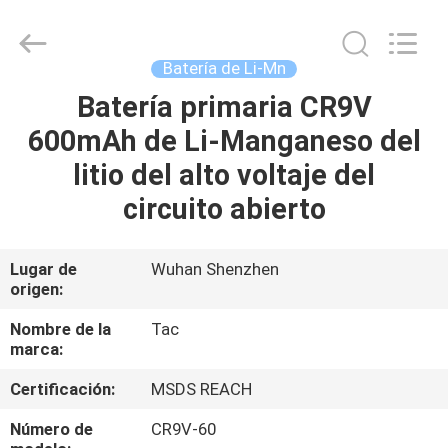
Guang
Zhou
Sunland
New
Energy
Batería de Li-Mn
Technology
Co.,
Ltd..
Batería primaria CR9V
HOGAR
All
Rights
600mAh de Li-Manganeso del
Reserved.
PRODUCTOS
litio del alto voltaje del
circuito abierto
VIDEOS
Lugar de
Wuhan Shenzhen
origen:
SOBRE
NOSOTROS
Nombre de la
Tac
marca:
VIAJE
Certificación:
MSDS REACH
DE
Número de
CR9V-60