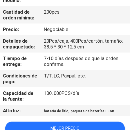
modelo:
LA
Cantidad de
200pcs
FÁBRICA
orden mínima:
Precio:
Negociable
CONTROL
DE
Detalles de
20Pcs/caja, 400Pcs/cartón, tamaño:
empaquetado:
38.5 * 30 * 12,5 cm
CALIDAD
Tiempo de
7-10 días después de que la orden
entrega:
confirma
ÉNTRENOS
Condiciones de
T/T, LC, Paypal, etc.
EN
pago:
CONTACTO
Capacidad de
100, 000PCS/día
CON
la fuente:
Alta luz:
,
batería de litio
paquete de baterías Li-on
NOTICIAS
MEJOR PRECIO