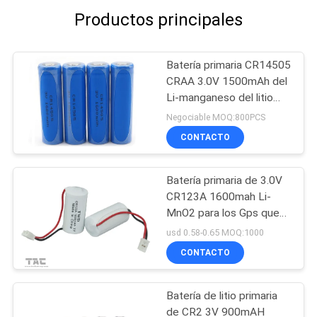
Productos principales
Batería primaria CR14505
CRAA 3.0V 1500mAh del
Li-manganeso del litio
para los metros para uso
Negociable MOQ:800PCS
general, armarios de la
CONTACTO
puerta
Batería primaria de 3.0V
CR123A 1600mah Li-
MnO2 para los Gps que
siguen Mater eléctrico
usd 0.58-0.65 MOQ:1000
CONTACTO
Batería de litio primaria
de CR2 3V 900mAH