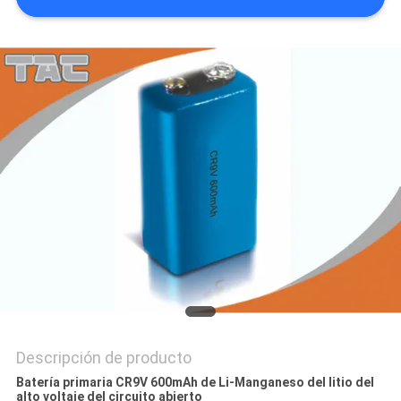
CASOS
PIDA
UNA
CITA
MAPA
DEL
SITIO
PRIVACY
POLICY
Descripción de producto
Batería primaria CR9V 600mAh de Li-Manganeso del litio del
alto voltaje del circuito abierto