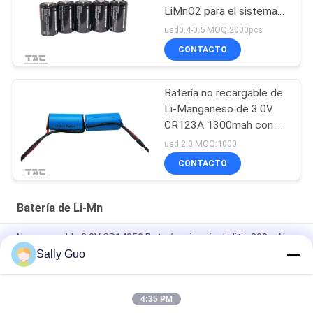
LiMnO2 para el sistema
de seguridad de GPS
usd0.4-0.5 MOQ:2000pcs
CONTACTO
Batería no recargable de
Li-Manganeso de 3.0V
CR123A 1300mah con el
alambre
usd 2.0 MOQ:1000
CONTACTO
Batería de Li-Mn
No recargable 3.0V CR14250 Batería primaria de litio 800mAh
con pestañas Aplicación para el hogar inteligente
Sally Guo
Batería del Smart Home 3000mAh 3.0V CR17505 Li-MnO2
4:35 PM
Smart Home primario de la célula de batería de litio de la